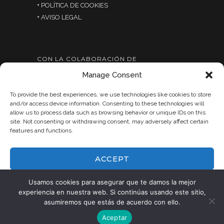
+ POLÍTICA DE COOKIES
+ AVISO LEGAL
CON LA COLABORACIÓN DE
Manage Consent
To provide the best experiences, we use technologies like cookies to store
and/or access device information. Consenting to these technologies will
allow us to process data such as browsing behavior or unique IDs on this
site. Not consenting or withdrawing consent, may adversely affect certain
features and functions.
ACCEPT
DENY
Usamos cookies para asegurar que te damos la mejor
experiencia en nuestra web. Si continúas usando este sitio,
asumiremos que estás de acuerdo con ello.
VIEW PREFERENCES
Copyright Proyecto Villalacre. All Rights
Aceptar
Reserved