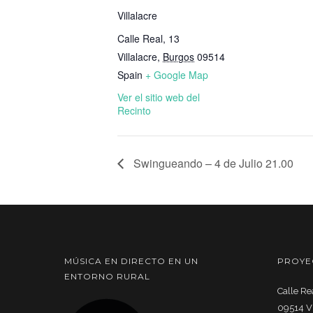
Villalacre
Calle Real, 13
Villalacre
,
Burgos
09514
Spain
+ Google Map
Ver el sitio web del
Recinto
Swingueando – 4 de Julio 21.00
MÚSICA EN DIRECTO EN UN
PROYE
ENTORNO RURAL
Calle Rea
09514 Vi