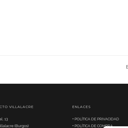
CTO VILLALACRE
ENLACES
l, 13
+
POLÍTICA DE PRIVACIDAD
llalacre (Burgos)
+
POLÍTICA DE COMPRA