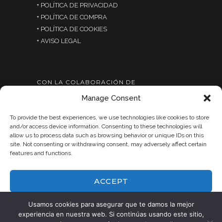
+
POLÍTICA DE PRIVACIDAD
+
POLÍTICA DE COMPRA
+ POLÍTICA DE COOKIES
+ AVISO LEGAL
CON LA COLABORACIÓN DE
Manage Consent
To provide the best experiences, we use technologies like cookies to store
and/or access device information. Consenting to these technologies will
allow us to process data such as browsing behavior or unique IDs on this
site. Not consenting or withdrawing consent, may adversely affect certain
features and functions.
ACCEPT
DENY
Usamos cookies para asegurar que te damos la mejor
experiencia en nuestra web. Si continúas usando este sitio,