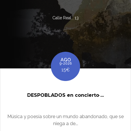
Calle Real , 13
AGO
9-2026
15€
DESPOBLADOS en concierto ̵...
Música y poesía sobre un mundo abandonado, que se
niega a de...