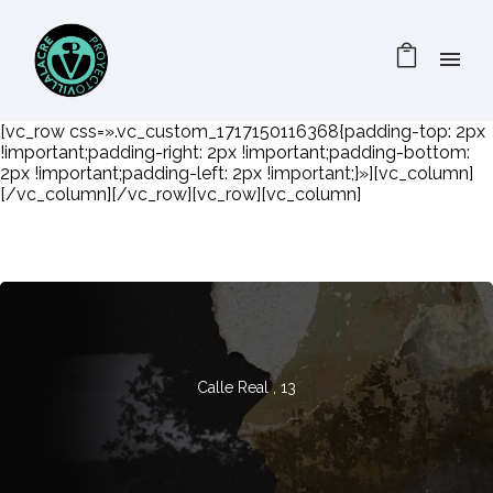
[vc_row css=».vc_custom_1717150116368{padding-top: 2px
!important;padding-right: 2px !important;padding-bottom:
2px !important;padding-left: 2px !important;}»][vc_column]
[/vc_column][/vc_row][vc_row][vc_column]
Calle Real , 13